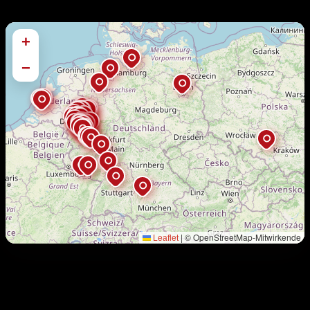
+
−
|
© OpenStreetMap-Mitwirkende
Leaflet